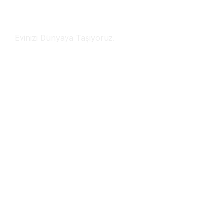
Uluslararası Eşya Taşıma
Evinizi Dünyaya Taşıyoruz.
Haber bültenimize abone olun
Abonelik