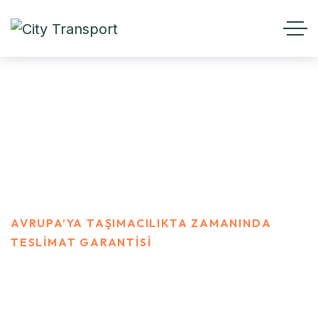
Avrupa’ya Taşımacılıkta
Zamanında Teslimat Garantisi
ANASAYFA
BLOG
AVRUPA’YA TAŞIMACILIKTA ZAMANINDA
TESLIMAT GARANTISI