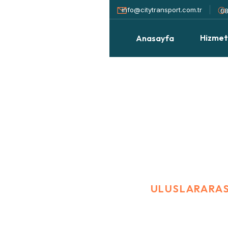
info@citytransport.com.tr
08
Hizmet
Anasayfa
Uluslararası Eşya Taşıma
ANASAYFA
BLOG
ULUSLARARASI